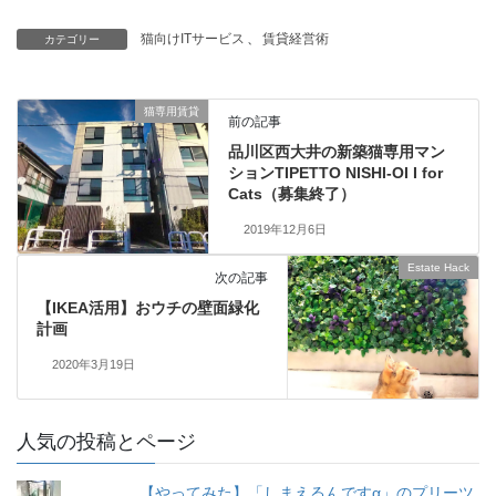
猫向けITサービス
、
賃貸経営術
カテゴリー
猫専用賃貸
前の記事
品川区西大井の新築猫専用マン
ションTIPETTO NISHI-OI I for
Cats（募集終了）
2019年12月6日
Estate Hack
次の記事
【IKEA活用】おウチの壁面緑化
計画
2020年3月19日
人気の投稿とページ
【やってみた】「しまえるんですα」のプリーツ