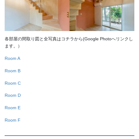
各部屋の間取り図と全写真はコチラから(Google Photoへリンクし
ます。）
Room A
Room B
Room C
Room D
Room E
Room F