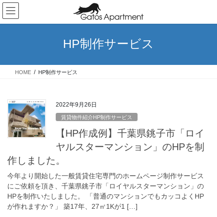
コ
ナ
ン
ビ
テ
ゲ
ン
ー
HP制作サービス
ツ
シ
へ
ョ
ス
ン
HOME
HP制作サービス
キ
に
ッ
移
プ
動
2022年9月26日
賃貸物件紹介HP制作サービス
【HP作成例】千葉県銚子市「ロイ
ヤルスターマンション」のHPを制
作しました。
今年より開始した一般賃貸住宅専門のホームページ制作サービス
にご依頼を頂き、千葉県銚子市「ロイヤルスターマンション」の
HPを制作いたしました。 「普通のマンションでもカッコよくHP
が作れますか？」 築17年、27㎡1Kが1 […]