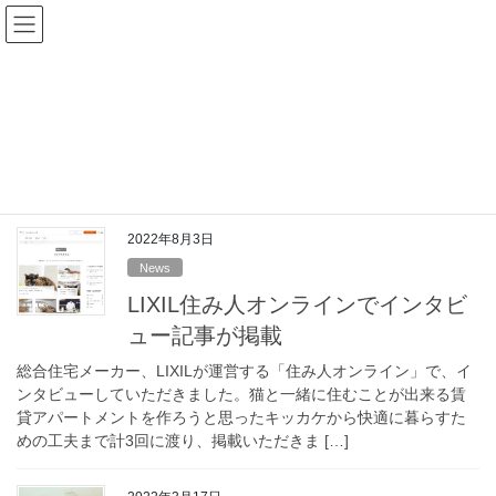
コ
ナ
ン
ビ
テ
ゲ
ン
ー
News
ツ
シ
へ
ョ
ス
ン
HOME
News
キ
に
ッ
移
プ
動
2022年8月3日
News
LIXIL住み人オンラインでインタビ
ュー記事が掲載
総合住宅メーカー、LIXILが運営する「住み人オンライン」で、イ
ンタビューしていただきました。猫と一緒に住むことが出来る賃
貸アパートメントを作ろうと思ったキッカケから快適に暮らすた
めの工夫まで計3回に渡り、掲載いただきま […]