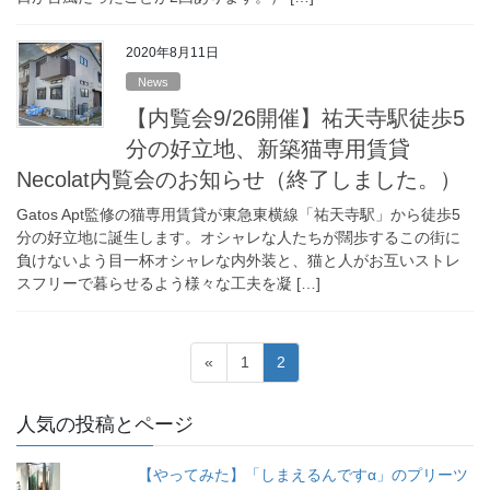
2020年8月11日
News
【内覧会9/26開催】祐天寺駅徒歩5
分の好立地、新築猫専用賃貸
Necolat内覧会のお知らせ（終了しました。）
Gatos Apt監修の猫専用賃貸が東急東横線「祐天寺駅」から徒歩5
分の好立地に誕生します。オシャレな人たちが闊歩するこの街に
負けないよう目一杯オシャレな内外装と、猫と人がお互いストレ
スフリーで暮らせるよう様々な工夫を凝 […]
投
固
固
«
1
2
稿
定
定
ペ
ペ
の
人気の投稿とページ
ー
ー
ペ
ジ
ジ
【やってみた】「しまえるんですα」のプリーツ
ー