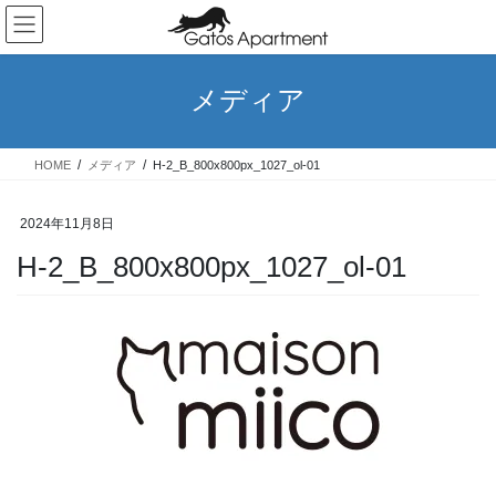
コ
ナ
ン
ビ
テ
ゲ
ン
ー
メディア
ツ
シ
へ
ョ
ス
ン
HOME
メディア
H-2_B_800x800px_1027_ol-01
キ
に
ッ
移
プ
動
2024年11月8日
H-2_B_800x800px_1027_ol-01