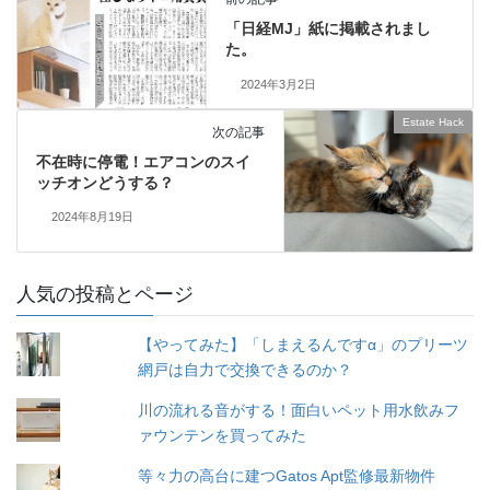
「日経MJ」紙に掲載されまし
た。
2024年3月2日
Estate Hack
次の記事
不在時に停電！エアコンのスイ
ッチオンどうする？
2024年8月19日
人気の投稿とページ
【やってみた】「しまえるんですα」のプリーツ
網戸は自力で交換できるのか？
川の流れる音がする！面白いペット用水飲みフ
ァウンテンを買ってみた
等々力の高台に建つGatos Apt監修最新物件